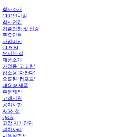
회사소개
CEO인사말
회사전경
기술현황 및 인증
주요연혁
사업비전
CI & BI
오시는 길
제품소개
가정용 '코코린'
업소용 '다짠다'
오클린 '컴포드'
대용량 제품
주문제작
고객지원
공지사항
A/S신청
Q&A
고장 자가진단
설치사례
사용설명서