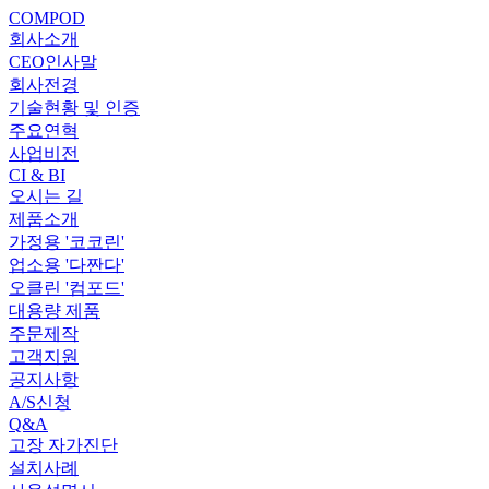
COMPOD
회사소개
CEO인사말
회사전경
기술현황 및 인증
주요연혁
사업비전
CI & BI
오시는 길
제품소개
가정용 '코코린'
업소용 '다짠다'
오클린 '컴포드'
대용량 제품
주문제작
고객지원
공지사항
A/S신청
Q&A
고장 자가진단
설치사례