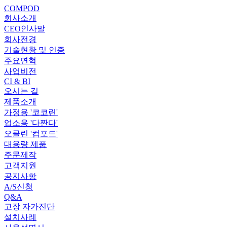
COMPOD
회사소개
CEO인사말
회사전경
기술현황 및 인증
주요연혁
사업비전
CI & BI
오시는 길
제품소개
가정용 '코코린'
업소용 '다짠다'
오클린 '컴포드'
대용량 제품
주문제작
고객지원
공지사항
A/S신청
Q&A
고장 자가진단
설치사례