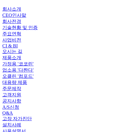
회사소개
CEO인사말
회사전경
기술현황 및 인증
주요연혁
사업비전
CI & BI
오시는 길
제품소개
가정용 '코코린'
업소용 '다짠다'
오클린 '컴포드'
대용량 제품
주문제작
고객지원
공지사항
A/S신청
Q&A
고장 자가진단
설치사례
사용설명서