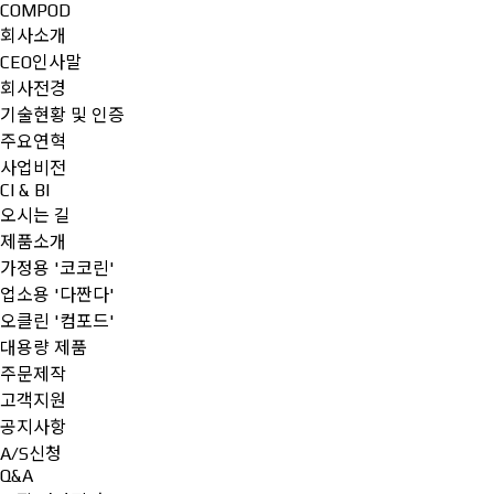
COMPOD
회사소개
CEO인사말
회사전경
기술현황 및 인증
주요연혁
사업비전
CI & BI
오시는 길
제품소개
가정용 '코코린'
업소용 '다짠다'
오클린 '컴포드'
대용량 제품
주문제작
고객지원
공지사항
A/S신청
Q&A