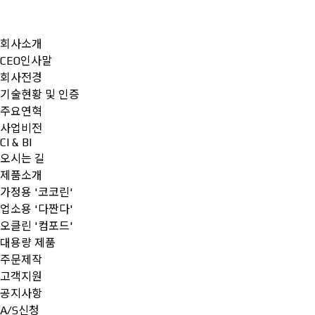
회사소개
CEO인사말
회사전경
기술현황 및 인증
주요연혁
사업비전
CI & BI
오시는 길
제품소개
가정용 '코코린'
업소용 '다짠다'
오클린 '컴포드'
대용량 제품
주문제작
고객지원
공지사항
A/S신청