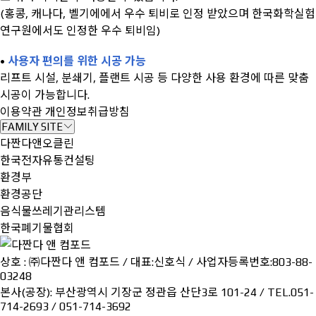
(홍콩, 캐나다, 벨기에에서 우수 퇴비로 인정 받았으며 한국화학실험
연구원에서도 인정한 우수 퇴비임)
•
사용자 편의를 위한 시공 가능
리프트 시설, 분쇄기, 플랜트 시공 등 다양한 사용 환경에 따른 맞춤
시공이 가능합니다.
이용약관
개인정보취급방침
FAMILY SITE
다짠다앤오클린
한국전자유통컨설팅
환경부
환경공단
음식물쓰레기관리스템
한국폐기물협회
상호 : ㈜다짠다 앤 컴포드 / 대표:신호식 / 사업자등록번호:803-88-
03248
본사(공장): 부산광역시 기장군 정관읍 산단3로 101-24 / TEL.051-
714-2693 / 051-714-3692