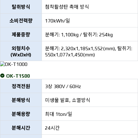
탈취방식
첨착활성탄 촉매 방식
소비전력량
170kWh/일
제품중량
분해기: 1,100kg / 탈취기: 254kg
외형치수
분해기: 2,320x1,185x1,552(mm), 탈취기:
(WxDxH)
550x1,077x1,450(mm)
OK-T1500
정격전원
3상 380V / 60Hz
분해방식
미생물 발효, 소멸방식
분해용량
최대 1ton/일
분해시간
24시간