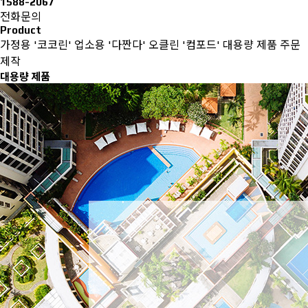
1588-2067
전화문의
Product
가정용 '코코린'
업소용 '다짠다'
오클린 '컴포드'
대용량 제품
주문
제작
대용량 제품