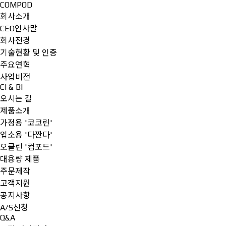
COMPOD
회사소개
CEO인사말
회사전경
기술현황 및 인증
주요연혁
사업비전
CI & BI
오시는 길
제품소개
가정용 '코코린'
업소용 '다짠다'
오클린 '컴포드'
대용량 제품
주문제작
고객지원
공지사항
A/S신청
Q&A