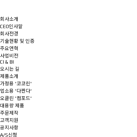
회사소개
CEO인사말
회사전경
기술현황 및 인증
주요연혁
사업비전
CI & BI
오시는 길
제품소개
가정용 '코코린'
업소용 '다짠다'
오클린 '컴포드'
대용량 제품
주문제작
고객지원
공지사항
A/S신청