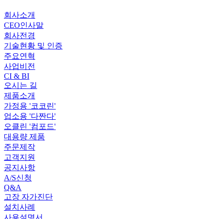
회사소개
CEO인사말
회사전경
기술현황 및 인증
주요연혁
사업비전
CI & BI
오시는 길
제품소개
가정용 '코코린'
업소용 '다짠다'
오클린 '컴포드'
대용량 제품
주문제작
고객지원
공지사항
A/S신청
Q&A
고장 자가진단
설치사례
사용설명서