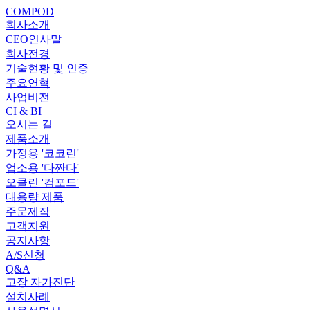
COMPOD
회사소개
CEO인사말
회사전경
기술현황 및 인증
주요연혁
사업비전
CI & BI
오시는 길
제품소개
가정용 '코코린'
업소용 '다짠다'
오클린 '컴포드'
대용량 제품
주문제작
고객지원
공지사항
A/S신청
Q&A
고장 자가진단
설치사례